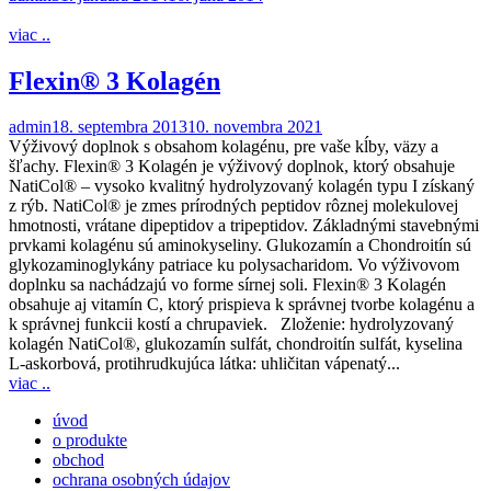
viac ..
Flexin® 3 Kolagén
admin
18. septembra 2013
10. novembra 2021
Výživový doplnok s obsahom kolagénu, pre vaše kĺby, väzy a
šľachy. Flexin® 3 Kolagén je výživový doplnok, ktorý obsahuje
NatiCol® – vysoko kvalitný hydrolyzovaný kolagén typu I získaný
z rýb. NatiCol® je zmes prírodných peptidov rôznej molekulovej
hmotnosti, vrátane dipeptidov a tripeptidov. Základnými stavebnými
prvkami kolagénu sú aminokyseliny. Glukozamín a Chondroitín sú
glykozaminoglykány patriace ku polysacharidom. Vo výživovom
doplnku sa nachádzajú vo forme sírnej soli. Flexin® 3 Kolagén
obsahuje aj vitamín C, ktorý prispieva k správnej tvorbe kolagénu a
k správnej funkcii kostí a chrupaviek. Zloženie: hydrolyzovaný
kolagén NatiCol®, glukozamín sulfát, chondroitín sulfát, kyselina
L-askorbová, protihrudkujúca látka: uhličitan vápenatý...
viac ..
úvod
o produkte
obchod
ochrana osobných údajov