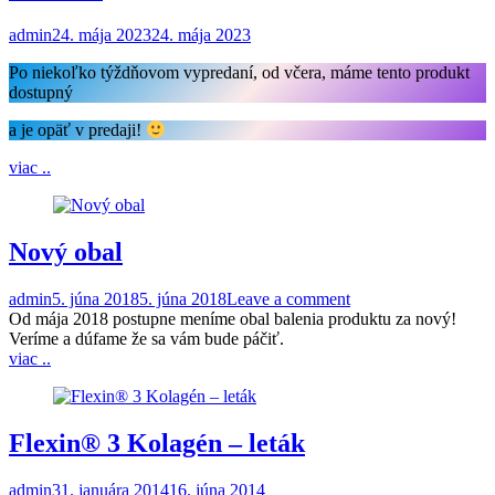
admin
24. mája 2023
24. mája 2023
Po niekoľko týždňovom vypredaní, od včera, máme tento produkt
dostupný
a je opäť v predaji!
viac ..
Nový obal
admin
5. júna 2018
5. júna 2018
Leave a comment
Od mája 2018 postupne meníme obal balenia produktu za nový!
Veríme a dúfame že sa vám bude páčiť.
viac ..
Flexin® 3 Kolagén – leták
admin
31. januára 2014
16. júna 2014