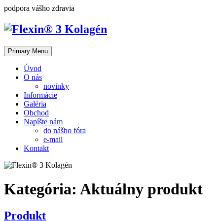
Skip
podpora vášho zdravia
to
content
Primary Menu
Úvod
O nás
novinky
Informácie
Galéria
Obchod
Napíšte nám
do nášho fóra
e-mail
Kontakt
Kategória:
Aktuálny produkt
Produkt